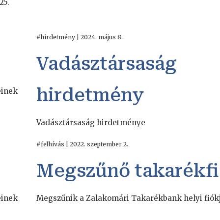
25.
#hirdetmény | 2024. május 8.
Vadásztársaság
hirdetmény
einek
Vadásztársaság hirdetménye
#felhívás | 2022. szeptember 2.
Megszűnő takarékf
einek
Megszűnik a Zalakomári Takarékbank helyi fiók