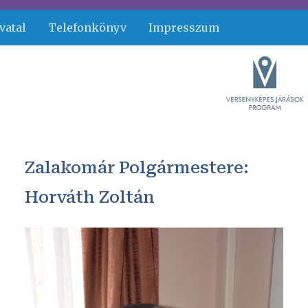
vatal
Telefonkönyv
Impresszum
Zalakomár Polgármestere:
Horváth Zoltán