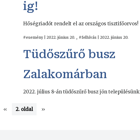
ig!
Hőségriadót rendelt el az országos tisztifőorvos!
,
#esemény | 2022. június 20.
#felhívás | 2022. június 20.
Tüdőszűrő busz
Zalakomárban
2022. július 8-án tüdőszűrő busz jön településünkr
Előző
‹‹
2. oldal
Következő
››
oldal
oldal