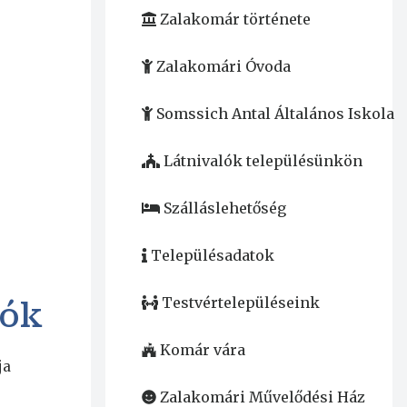
Zalakomár története
Zalakomári Óvoda
Somssich Antal Általános Iskola
Látnivalók településünkön
Szálláslehetőség
Településadatok
Testvértelepüléseink
iók
Komár vára
ja
Zalakomári Művelődési Ház