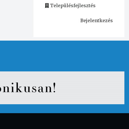
Településfejlesztés
Bejelentkezés
User
account
menu