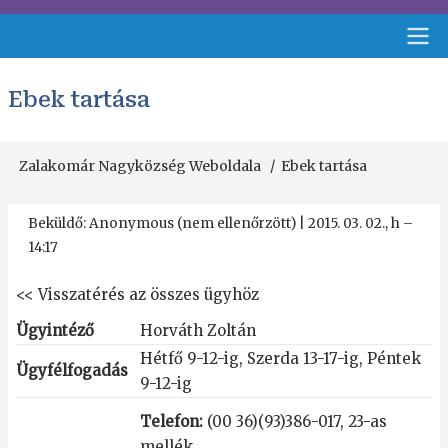
Ugrás
a
tartalomra
Fejléc
Ebek tartása
menü
Zalakomár Nagyközség Weboldala
Ebek tartása
Morzsa
Beküldő:
Anonymous (nem ellenőrzött)
|
2015. 03. 02., h –
14:17
<<
Visszatérés az összes ügyhöz
Ügyintéző
Horváth Zoltán
Hétfő 9-12-ig, Szerda 13-17-ig, Péntek
Ügyfélfogadás
9-12-ig
Telefon:
(00 36)(93)386-017, 23-as
mellék