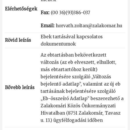
Elérhetőségek
Fax:
(00 36)(93)386-037
Email:
horvath.zoltan@zalakomar.hu
Ebek tartásával kapcsolatos
Rövid leírás
dokumentumok
Az ebtartásban bekövetkezett
változás (az eb elveszett, elhullott,
más ebtartartóhoz került)
bejelentésére szolgáló „Változás
bejelentő adatlap”, valamint az új eb
Bővebb leírás
tartásának bejelentésére szolgáló
„Eb-összeíró Adatlap” beszerezhető a
Zalakomári Közös Önkormányzati
Hivatalban (8751 Zalakomár, Tavasz
u. 13.) ügyfélfogadási időben