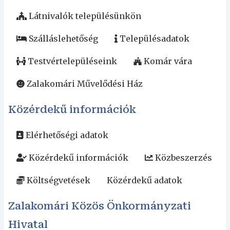
Látnivalók településünkön
Szálláslehetőség
Településadatok
Testvértelepüléseink
Komár vára
Zalakomári Művelődési Ház
Közérdekű információk
Elérhetőségi adatok
Közérdekű információk
Közbeszerzés
Költségvetések
Közérdekű adatok
Zalakomári Közös Önkormányzati
Hivatal