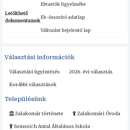
Ebtartók figyelmébe
Letölthető
Eb-összeíró adatlap
dokumentumok
Változást bejelentő lap
Választási információk
Választási ügyintézés
2026. évi választás
Korábbi választások
Településünk
Zalakomár története
Zalakomári Óvoda
Somssich Antal Általános Iskola