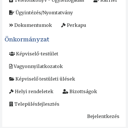
Telefonkönyv - Ügyfélfogadás
Karrier
Ügyintézés/Nyomtatvány
Dokumentumok
Perkapu
Önkormányzat
Képviselő-testület
Vagyonnyilatkozatok
Képviselő testületi ülések
Helyi rendeletek
Bizottságok
Településfejlesztés
Bejelentkezés
User