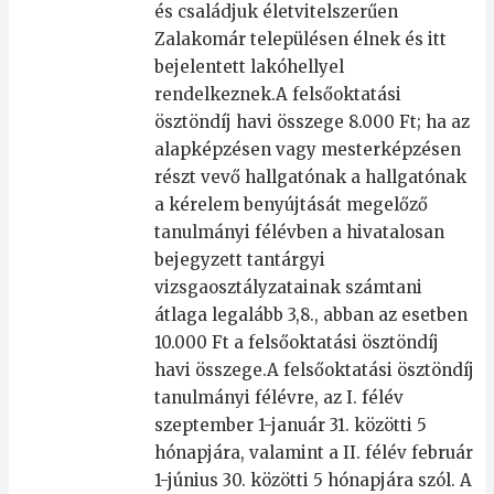
és családjuk életvitelszerűen
Zalakomár településen élnek és itt
bejelentett lakóhellyel
rendelkeznek.A felsőoktatási
ösztöndíj havi összege 8.000 Ft; ha az
alapképzésen vagy mesterképzésen
részt vevő hallgatónak a hallgatónak
a kérelem benyújtását megelőző
tanulmányi félévben a hivatalosan
bejegyzett tantárgyi
vizsgaosztályzatainak számtani
átlaga legalább 3,8., abban az esetben
10.000 Ft a felsőoktatási ösztöndíj
havi összege.A felsőoktatási ösztöndíj
tanulmányi félévre, az I. félév
szeptember 1-január 31. közötti 5
hónapjára, valamint a II. félév február
1-június 30. közötti 5 hónapjára szól. A