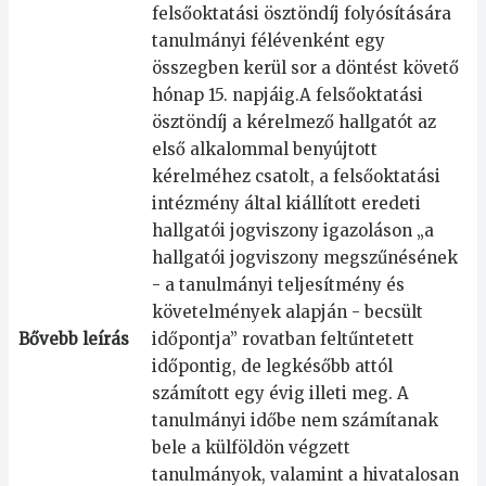
felsőoktatási ösztöndíj folyósítására
tanulmányi félévenként egy
összegben kerül sor a döntést követő
hónap 15. napjáig.A felsőoktatási
ösztöndíj a kérelmező hallgatót az
első alkalommal benyújtott
kérelméhez csatolt, a felsőoktatási
intézmény által kiállított eredeti
hallgatói jogviszony igazoláson „a
hallgatói jogviszony megszűnésének
- a tanulmányi teljesítmény és
követelmények alapján - becsült
Bővebb leírás
időpontja” rovatban feltűntetett
időpontig, de legkésőbb attól
számított egy évig illeti meg. A
tanulmányi időbe nem számítanak
bele a külföldön végzett
tanulmányok, valamint a hivatalosan