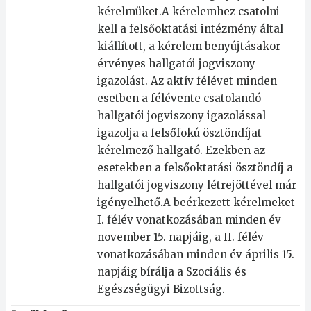
kérelmüket.A kérelemhez csatolni
kell a felsőoktatási intézmény által
kiállított, a kérelem benyújtásakor
érvényes hallgatói jogviszony
igazolást. Az aktív félévet minden
esetben a félévente csatolandó
hallgatói jogviszony igazolással
igazolja a felsőfokú ösztöndíjat
kérelmező hallgató. Ezekben az
esetekben a felsőoktatási ösztöndíj a
hallgatói jogviszony létrejöttével már
igényelhető.A beérkezett kérelmeket
I. félév vonatkozásában minden év
november 15. napjáig, a II. félév
vonatkozásában minden év április 15.
napjáig bírálja a Szociális és
Egészségügyi Bizottság.