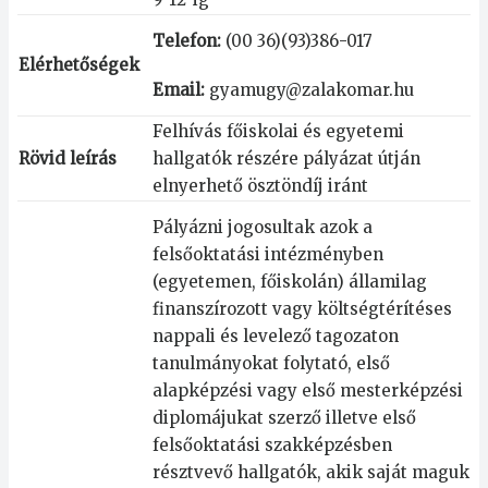
Telefon:
(00 36)(93)386-017
Elérhetőségek
Email:
gyamugy@zalakomar.hu
Felhívás főiskolai és egyetemi
Rövid leírás
hallgatók részére pályázat útján
elnyerhető ösztöndíj iránt
Pályázni jogosultak azok a
felsőoktatási intézményben
(egyetemen, főiskolán) államilag
finanszírozott vagy költségtérítéses
nappali és levelező tagozaton
tanulmányokat folytató, első
alapképzési vagy első mesterképzési
diplomájukat szerző illetve első
felsőoktatási szakképzésben
résztvevő hallgatók, akik saját maguk