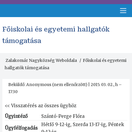
Ugrás
a
tartalomra
Fejléc
Főiskolai és egyetemi hallgatók
menü
támogatása
Zalakomár Nagyközség Weboldala
Főiskolai és egyetemi
Morzsa
hallgatók támogatása
Beküldő:
Anonymous (nem ellenőrzött)
|
2015. 03. 02., h –
17:30
<<
Visszatérés az összes ügyhöz
Ügyintéző
Szántó-Perge Flóra
Hétfő 9-12-ig, Szerda 13-17-ig, Péntek
Ügyfélfogadás
9-12-ig