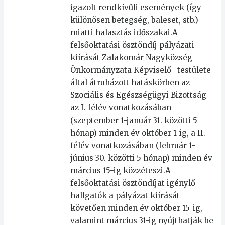
igazolt rendkívüli események (így
különösen betegség, baleset, stb.)
miatti halasztás időszakai.A
felsőoktatási ösztöndíj pályázati
kiírását Zalakomár Nagyközség
Önkormányzata Képviselő- testülete
által átruházott hatáskörben az
Szociális és Egészségügyi Bizottság
az I. félév vonatkozásában
(szeptember 1-január 31. közötti 5
hónap) minden év október 1-ig, a II.
félév vonatkozásában (február 1-
június 30. közötti 5 hónap) minden év
március 15-ig közzéteszi.A
felsőoktatási ösztöndíjat igénylő
hallgatók a pályázat kiírását
követően minden év október 15-ig,
valamint március 31-ig nyújthatják be