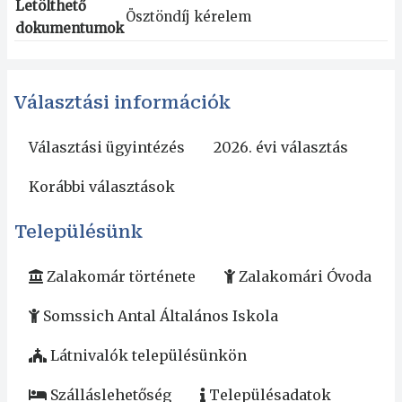
Letölthető
Ösztöndíj kérelem
dokumentumok
Választási információk
Választási ügyintézés
2026. évi választás
Korábbi választások
Településünk
Zalakomár története
Zalakomári Óvoda
Somssich Antal Általános Iskola
Látnivalók településünkön
Szálláslehetőség
Településadatok