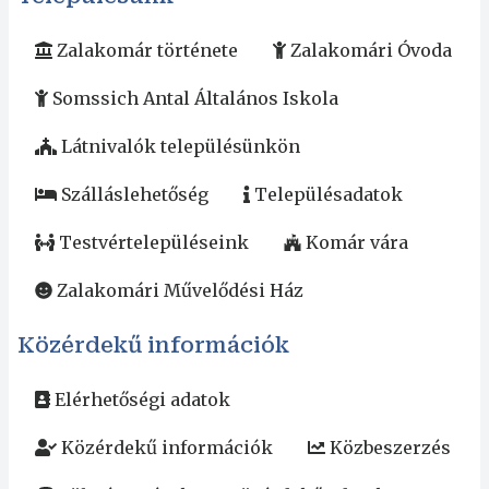
Zalakomár története
Zalakomári Óvoda
Somssich Antal Általános Iskola
Látnivalók településünkön
Szálláslehetőség
Településadatok
Testvértelepüléseink
Komár vára
Zalakomári Művelődési Ház
Közérdekű információk
Elérhetőségi adatok
Közérdekű információk
Közbeszerzés