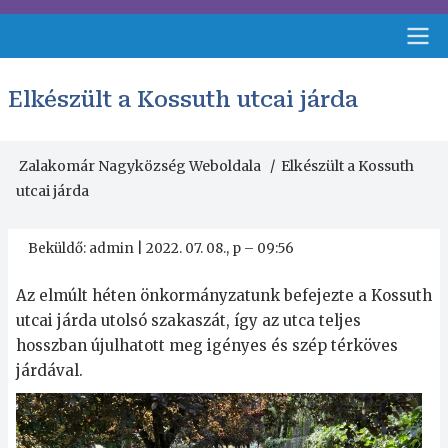
Ugrás
a
tartalomra
Fejléc
Elkészült a Kossuth utcai járda
menü
Zalakomár Nagyközség Weboldala
Elkészült a Kossuth
Morzsa
utcai járda
Beküldő:
admin
|
2022. 07. 08., p – 09:56
Az elmúlt héten önkormányzatunk befejezte a Kossuth
utcai járda utolsó szakaszát, így az utca teljes
hosszban újulhatott meg igényes és szép térköves
járdával.