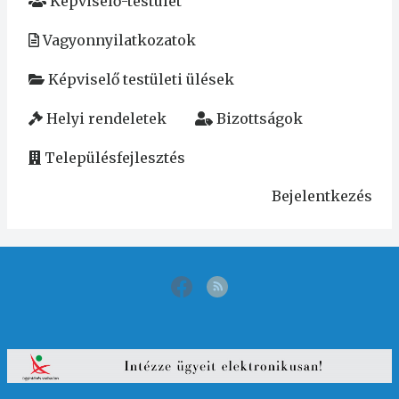
Képviselő-testület
Vagyonnyilatkozatok
Képviselő testületi ülések
Helyi rendeletek
Bizottságok
Településfejlesztés
Bejelentkezés
User
account
menu