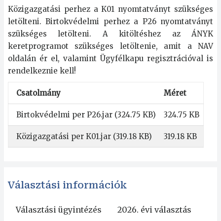
Közigazgatási perhez a K01 nyomtatványt szükséges
letölteni. Birtokvédelmi perhez a P26 nyomtatványt
szükséges letölteni. A kitöltéshez az ÁNYK
keretprogramot szükséges letöltenie, amit a
NAV
oldalán ér el, valamint Ügyfélkapu regisztrációval is
rendelkeznie kell!
Csatolmány
Méret
Birtokvédelmi per P26.jar
(324.75 KB)
324.75 KB
Közigazgatási per K01.jar
(319.18 KB)
319.18 KB
Választási információk
Választási ügyintézés
2026. évi választás