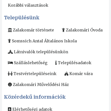
Korábbi választások
Településünk
Zalakomár története
Zalakomári Óvoda
Somssich Antal Általános Iskola
Látnivalók településünkön
Szálláslehetőség
Településadatok
Testvértelepüléseink
Komár vára
Zalakomári Művelődési Ház
Közérdekű információk
Elérhetőségi adatok