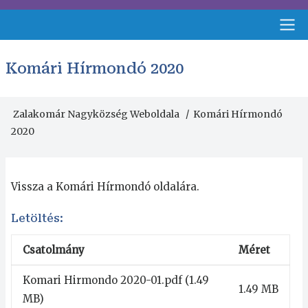
Ugrás
a
tartalomra
Fejléc
Komári Hírmondó 2020
menü
Zalakomár Nagyközség Weboldala
Komári Hírmondó
Morzsa
2020
Vissza a Komári Hírmondó oldalára.
Letöltés:
Csatolmány
Méret
Komari Hirmondo 2020-01.pdf
(1.49
1.49 MB
MB)