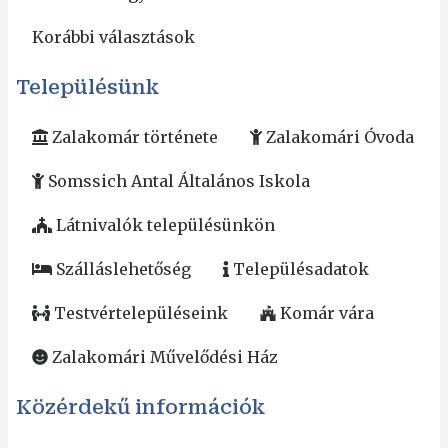
Korábbi választások
Településünk
Zalakomár története
Zalakomári Óvoda
Somssich Antal Általános Iskola
Látnivalók településünkön
Szálláslehetőség
Településadatok
Testvértelepüléseink
Komár vára
Zalakomári Művelődési Ház
Közérdekű információk