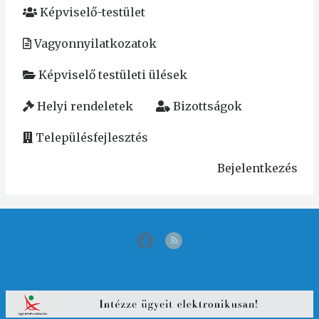
Képviselő-testület
Vagyonnyilatkozatok
Képviselő testületi ülések
Helyi rendeletek
Bizottságok
Településfejlesztés
Bejelentkezés
User
account
menu