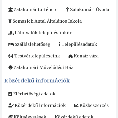
Zalakomár története
Zalakomári Óvoda
Somssich Antal Általános Iskola
Látnivalók településünkön
Szálláslehetőség
Településadatok
Testvértelepüléseink
Komár vára
Zalakomári Művelődési Ház
Közérdekű információk
Elérhetőségi adatok
Közérdekű információk
Közbeszerzés
Költségvetések
Közérdekű adatok