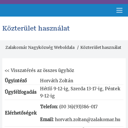
Ugrás
a
tartalomra
Fejléc
Közterület használat
menü
Zalakomár Nagyközség Weboldala
Közterület használat
Morzsa
<<
Visszatérés az összes ügyhöz
Ügyintéző
Horváth Zoltán
Hétfő 9-12-ig, Szerda 13-17-ig, Péntek
Ügyfélfogadás
9-12-ig
Telefon:
(00 36)(93)386-017
Elérhetőségek
Email:
horvath.zoltan@zalakomar.hu