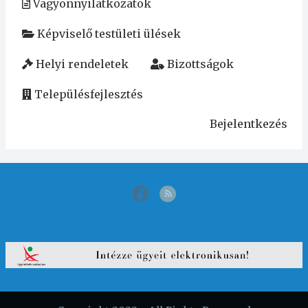
Vagyonnyilatkozatok
Képviselő testületi ülések
Helyi rendeletek
Bizottságok
Településfejlesztés
Bejelentkezés
User
account
menu