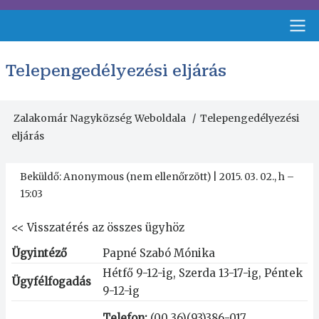
Ugrás
a
tartalomra
Fejléc
Telepengedélyezési eljárás
menü
Zalakomár Nagyközség Weboldala
Telepengedélyezési
Morzsa
eljárás
Beküldő:
Anonymous (nem ellenőrzött)
|
2015. 03. 02., h –
15:03
<<
Visszatérés az összes ügyhöz
Ügyintéző
Papné Szabó Mónika
Hétfő 9-12-ig, Szerda 13-17-ig, Péntek
Ügyfélfogadás
9-12-ig
Telefon:
(00 36)(93)386-017