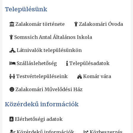
Településünk
Zalakomár története
Zalakomári Óvoda
Somssich Antal Általános Iskola
Látnivalók településünkön
Szálláslehetőség
Településadatok
Testvértelepüléseink
Komár vára
Zalakomári Művelődési Ház
Közérdekű információk
Elérhetőségi adatok
Közérdekű információk
Közbeszerzés