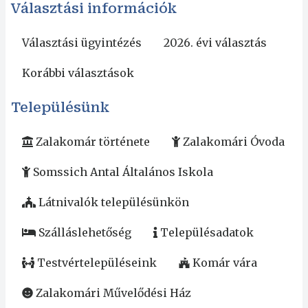
Választási információk
Választási ügyintézés
2026. évi választás
Korábbi választások
Településünk
Zalakomár története
Zalakomári Óvoda
Somssich Antal Általános Iskola
Látnivalók településünkön
Szálláslehetőség
Településadatok
Testvértelepüléseink
Komár vára
Zalakomári Művelődési Ház