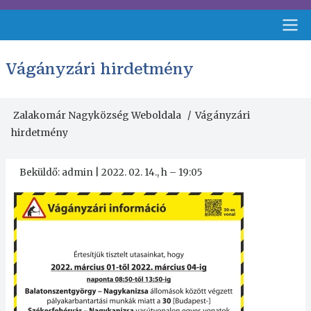
Ugrás
a
tartalomra
Fejléc
Vágányzári hirdetmény
menü
Zalakomár Nagyközség Weboldala
Vágányzári
Morzsa
hirdetmény
Beküldő:
admin
|
2022. 02. 14., h – 19:05