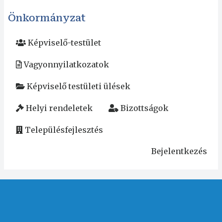
Önkormányzat
Képviselő-testület
Vagyonnyilatkozatok
Képviselő testületi ülések
Helyi rendeletek
Bizottságok
Településfejlesztés
Bejelentkezés
User
account
menu