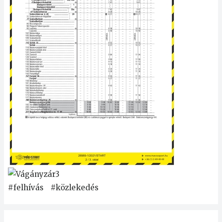
#felhívás
#közlekedés