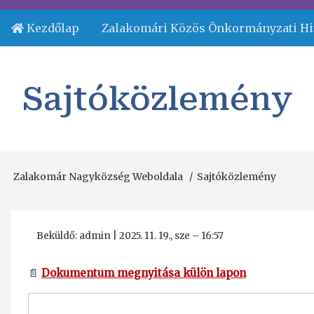
Ugrás
a
Kezdőlap
Zalakomári Közös Önkormányzati Hi
Fejléc
tartalomra
menü
Sajtóközlemény
Zalakomár Nagyközség Weboldala
Sajtóközlemény
Morzsa
Beküldő:
admin
|
2025. 11. 19., sze – 16:57
📄
Dokumentum megnyitása külön lapon