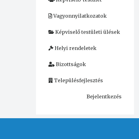
Vagyonnyilatkozatok
Képviselő testületi ülések
Helyi rendeletek
Bizottságok
Településfejlesztés
Bejelentkezés
User
account
menu