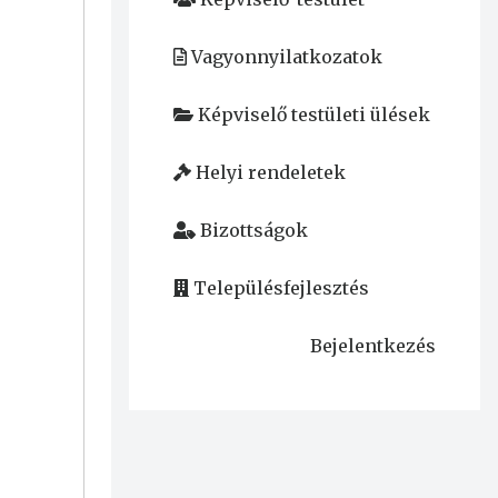
Vagyonnyilatkozatok
Képviselő testületi ülések
Helyi rendeletek
Bizottságok
Településfejlesztés
Bejelentkezés
User
account
menu