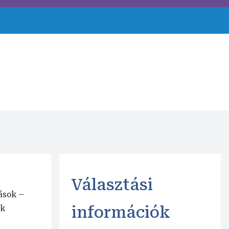
Választási
zások –
ik
információk