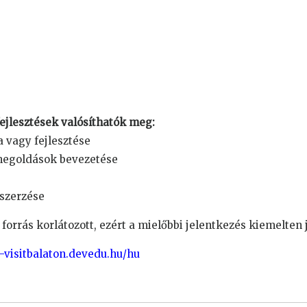
ejlesztések valósíthatók meg:
a vagy fejlesztése
 megoldások bevezetése
szerzése
forrás korlátozott, ezért a mielőbbi jelentkezés kiemelten 
-visitbalaton.devedu.hu/hu