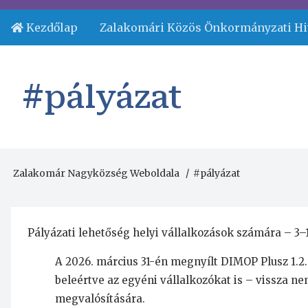
Ugrás
a
Kezdőlap
Zalakomári Közös Önkormányzati Hi
Fejléc
tartalomra
menü
#pályázat
Zalakomár Nagyközség Weboldala
#pályázat
Morzsa
Pályázati lehetőség helyi vállalkozások számára – 3–12
A 2026. március 31-én megnyílt DIMOP Plusz 1.2.
beleértve az egyéni vállalkozókat is – vissza ne
megvalósítására.