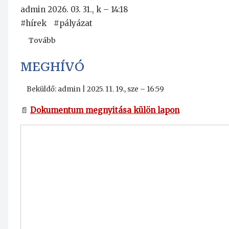
admin
2026. 03. 31., k – 14:18
#hírek
#pályázat
Tovább
(Pályázati
lehetőség
MEGHÍVÓ
helyi
vállalkozások
Beküldő:
admin
|
2025. 11. 19., sze – 16:59
számára
–
📄
Dokumentum megnyitása külön lapon
3–
12
millió
Ft
digitális
fejlesztésre)