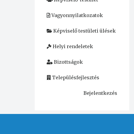
Vagyonnyilatkozatok
Képviselő testületi ülések
Helyi rendeletek
Bizottságok
Településfejlesztés
Bejelentkezés
User
account
menu