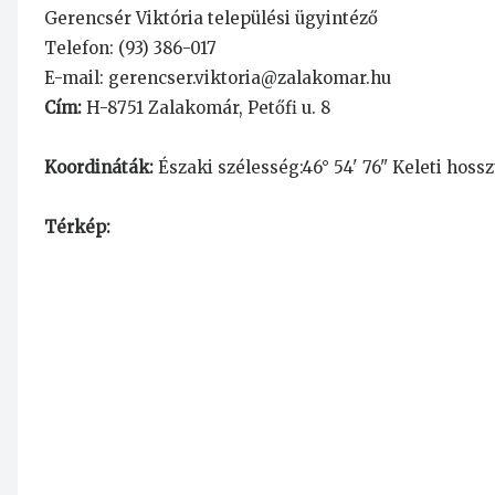
Gerencsér Viktória települési ügyintéző
Telefon: (93) 386-017
E-mail:
gerencser.viktoria@zalakomar.hu
Cím:
H-8751 Zalakomár, Petőfi u. 8
Koordináták:
Északi szélesség:46° 54' 76" Keleti hossz
Térkép: