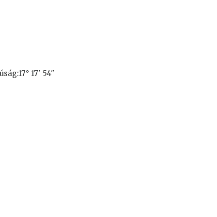
úság:17° 17' 54"