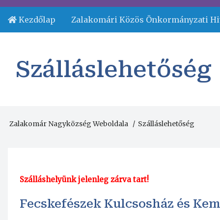
Ugrás
a
Kezdőlap
Zalakomári Közös Önkormányzati Hi
Fejléc
tartalomra
menü
Szálláslehetőség
Zalakomár Nagyközség Weboldala
Szálláslehetőség
Morzsa
Szálláshelyünk jelenleg zárva tart!
Fecskefészek Kulcsosház és Ke