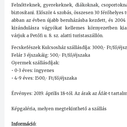
Felnőtteknek, gyerekeknek, diákoknak, csoportokna
biztosítani. Először 4 szobás, összesen 30 férőhelyes 
abban az évben újabb beruházásba kezdett, és 2004 jú
kirándulásra vágyókat kellemes környezetben kiala
várjuk a Petőfi u. 8. sz. alatti turistaszállón.
Fecskefészek Kulcsosház szállásdíja: 3000,- Ft/fő/éjs
Felár 3 éjszakáig: 500,- Ft/fő/éjszaka
Gyermek szállásdíjak:
• 0-3 éves: ingyenes
• 4-9 éves: 1500,- Ft/fő/éjszaka
Érvényes: 2019. április 18-tól. Az árak az Áfát-t tartal
Képgaléria, melyen megtekinthető a szállás
Információ: