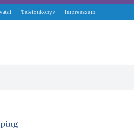
vatal
Telefonkönyv
Impresszum
mping