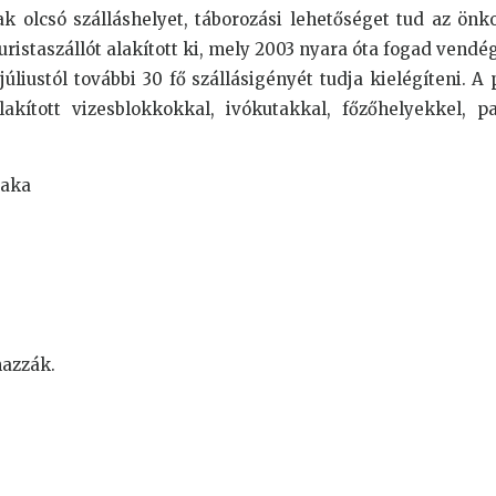
k olcsó szálláshelyet, táborozási lehetőséget tud az ön
turistaszállót alakított ki, mely 2003 nyara óta fogad vend
liustól további 30 fő szállásigényét tudja kielégíteni. A 
kított vizesblokkokkal, ivókutakkal, főzőhelyekkel, p
zaka
mazzák.