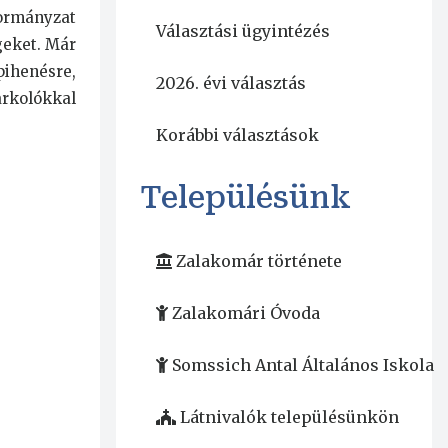
kormányzat
Választási ügyintézés
égeket. Már
pihenésre,
2026. évi választás
arkolókkal
Korábbi választások
Településünk
Zalakomár története
Zalakomári Óvoda
Somssich Antal Általános Iskola
Látnivalók településünkön